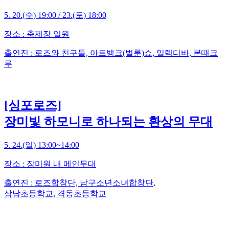
5. 20.(수) 19:00 / 23.(토) 18:00
장소 : 축제장 일원
출연진 : 로즈와 친구들, 아트뱅크(벌룬)쇼, 일렉디바, 본때크
루
[싱포로즈]
장미빛 하모니로 하나되는 환상의 무대
5. 24.(일) 13:00~14:00
장소 : 장미원 내 메인무대
출연진 : 로즈합창단, 남구소년소녀합창단,
삼남초등학교, 격동초등학교