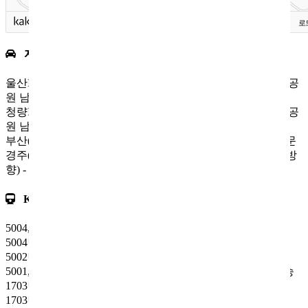
로
자가용 이용시
울산IC
- 신복로터리(고가도로) - 옥현사거리(지하도로) - 대공
원 남문
청량IC
- 덕하사거리(좌회전) - 감나무진사거리(좌회전) - 대공
원 남문
부산(7번국도)
- 문수구장 - 옥현사거리(우회전) - 대공원 남문
경주(7번국도)
- 울산공항 - 태화강역(우회전) - 공업탑(덕하방
향) - 감나무진사거리(우회전) - 대공원 남문
KTX 울산역 이용시 (울산대공원 남문 하차)
5004, 543, 413번 버스 탑승 – 신복로터리 472번 버스 환승
5004번 버스 탑승 – 문수경기장 753번 버스 환승
5002번 버스 탑승 – 우미린/푸르지오2차 753번 버스 환승
5001, 5003번 버스 탑승 – 굴화주공아파트앞 753번 버스 환승
1703번 버스 탑승 – 성광여고앞 472번 버스 환승
1703번 버스 탑승 – 범서읍행정복지센터 753번 버스 환승