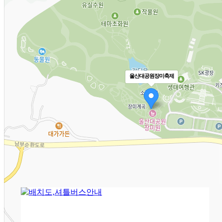
울산대공원장미축제