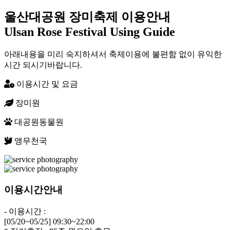
울산대공원 장미축제 이용안내
Ulsan Rose Festival Using Guide
아래내용을 미리 숙지하셔서 축제이용에 불편함 없이 유익한
시간 되시기바랍니다.
이용시간 및 요금
장미원
대공원동물원
앵무천국
이용시간안내
- 이용시간 :
[05/20~05/25] 09:30~22:00