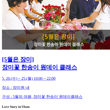
[5월은 장미]
장미꽃 한송이 원데이 클래스
5. 20.(수) ~ 25.(월) 10:00 ~ 22:00
장소 : 장미원 내
구성 : 5월의 여왕, 장미꽃 한송이 원데이클래스
Love Story in Ulsan