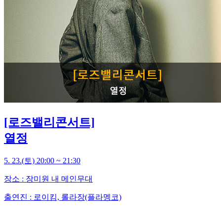
[로즈밸리콘서트]
열정
5. 23.(토) 20:00 ~ 21:30
장소 : 장미원 내 메인무대
출연진 : 로이킴, 롤라장(플라멩코)